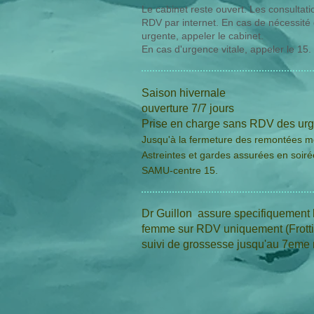
Le cabinet reste ouvert. Les consultati
RDV par internet. En cas de nécessité 
urgente, appeler le cabinet.
En cas d'urgence vitale, appeler le 15.
Saison hivernale
ouverture 7/7 jours
Prise en charge sans RDV des ur
Jusqu'à la fermeture des remontées m
Astreintes et gardes assurées en soiré
SAMU-centre 15.
Dr Guillon assure specifiquement l
femme sur RDV uniquement (Frotti
suivi de grossesse jusqu'au 7eme 