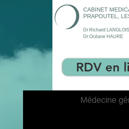
CABINET MEDIC
PRAPOUTEL, LE
Dr Richard LANGLOI
Dr Océane HAURE
RDV en l
Médecine gén