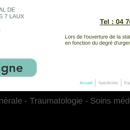
AL DE
S 7 LAUX
Tel : 04 
S
Lors de l'ouverture de la st
en fonction du degré d'urge
igne
Accueil
Spécificités
Equ
érale - Traumatologie - Soins méd