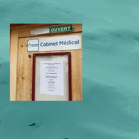
t
nues
n.