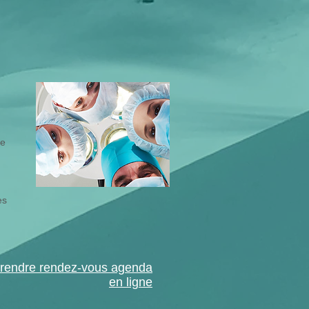
de
es
prendre rendez-vous agenda
en ligne