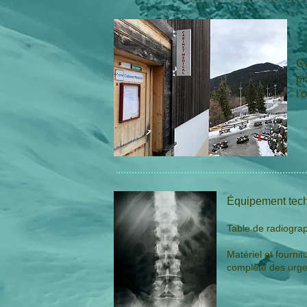
Ca
pi
l'
Équipement tech
Table de radiogra
Matériel et fourni
complète des urge