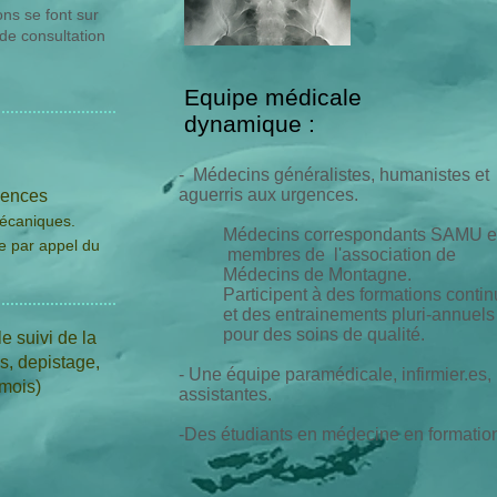
ons se font sur
de consultation
Equipe médicale
dynamique :
- Médecins généralistes, humanistes et
aguerris aux urgences.
gences
écaniques.
Médecins correspondants SAMU e
e par appel du
membres de l'association de
Médecins de Montagne.
Participent à des formations conti
et des entrainements pluri-annuels
pour des soins de qualité.
e suivi de la
s, depistage,
- Une équipe paramédicale, infirmier.es,
mois)
assistantes.
-Des étudiants en médecine en formatio