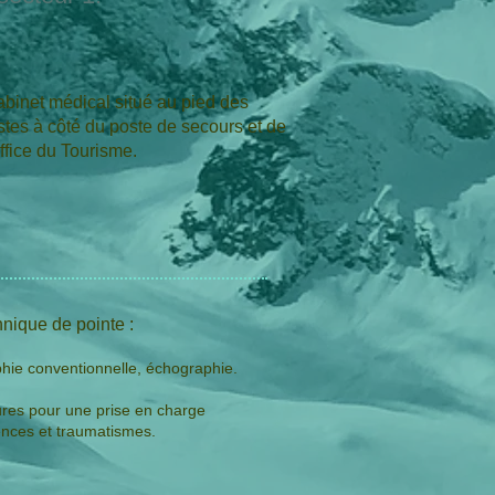
binet médical situé au pied des
stes à côté du poste de secours et de
office du Tourisme.
nique de pointe :
phie conventionnelle, échographie.
tures pour une prise en charge
nces et traumatismes.