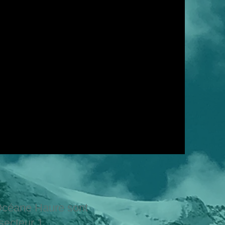
 Océane Haure sont
secteur 1.